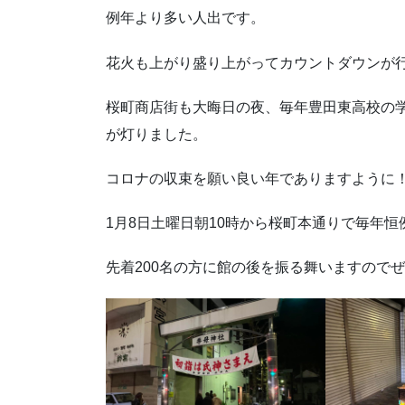
例年より多い人出です。
花火も上がり盛り上がってカウントダウンが
桜町商店街も大晦日の夜、毎年豊田東高校の
が灯りました。
コロナの収束を願い良い年でありますように
1月8日土曜日朝10時から桜町本通りで毎年
先着200名の方に館の後を振る舞いますので