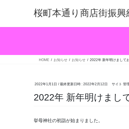
コ
ナ
ン
ビ
桜町本通り商店街振興
テ
ゲ
ン
ー
ツ
シ
へ
ョ
ス
ン
キ
に
ッ
移
HOME
お知らせ
お知らせ
2022年 新年明けまし
プ
動
2022年1月1日
/ 最終更新日時 :
2022年2月12日
サイト 管
2022年 新年明けま
挙母神社の初詣が始まりました。