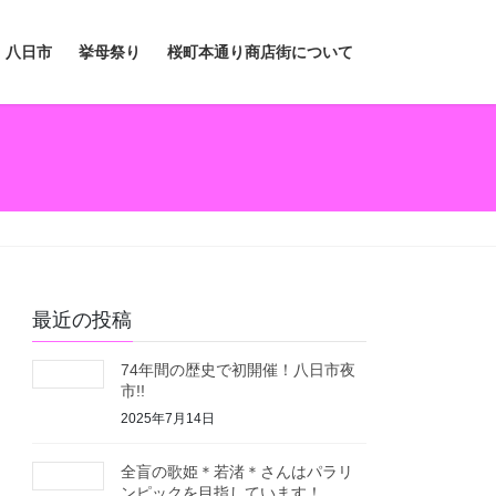
八日市
挙母祭り
桜町本通り商店街について
最近の投稿
74年間の歴史で初開催！八日市夜
市!!
2025年7月14日
全盲の歌姫＊若渚＊さんはパラリ
ンピックを目指しています！